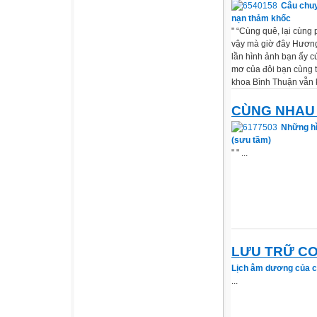
Câu chuy
nạn thảm khốc
" “Cùng quê, lại cùng 
vậy mà giờ đây Hương
lần hình ảnh bạn ấy c
mơ của đôi bạn cùng 
khoa Bình Thuận vẫn 
CÙNG NHAU 
Những hì
(sưu tầm)
" " ...
LƯU TRỮ C
Lịch âm dương của c
...