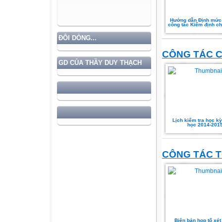
Hướng dẫn Định mức 
công tác Kiểm định ch
ĐÔI DÒNG...
CÔNG TÁC 
GD CỦA THẦY DUY THẠCH
Lịch kiểm tra học kỳ
học 2014-201
CÔNG TÁC 
Biên bản họp tổ xét