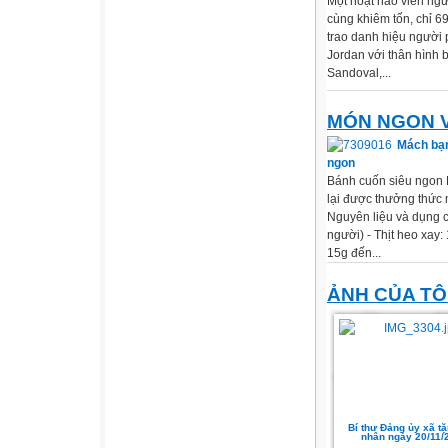
Một hoạt náo viên ngư
cùng khiêm tốn, chỉ 6
trao danh hiệu người 
Jordan với thân hình bé
Sandoval,...
MÓN NGON 
Mách bạn
ngon
Bánh cuốn siêu ngon 
lại được thưởng thức
Nguyên liệu và dụng c
người) - Thịt heo xay:
15g đến...
ẢNH CỦA TÔ
Bí thư Đảng ủy xã t
nhân ngày 20/11/