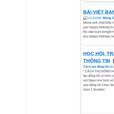
BÀI VIẾT BẠ
Mừng Si
Mừng sinh nhật thầy V
you Happy birthday to
the start burn tonight
you Happy birthday, ha
HỌC HỎI, T
THÔNG TIN
(
Cách tạo đồng hồ có 
" CÁCH TẠO ĐỒNG HỒ 
tạo đồng hồ có hình c
nút Open như hình vẽ 
sửa đồng hồ Chọn Sele
chọn 1.Number:...