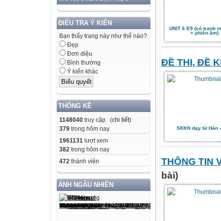
ĐIỀU TRA Ý KIẾN
UNIT 6 E9 (có tranh 
+ phiên âm)
Bạn thấy trang này như thế nào?
Đẹp
Đơn điệu
ĐỀ THI, ĐỀ 
Bình thường
Ý kiến khác
THỐNG KÊ
1148040
truy cập (
chi tiết
)
379
trong hôm nay
SKKN dạy từ Hán -
1961131
lượt xem
382
trong hôm nay
THÔNG TIN 
472
thành viên
bài)
ẢNH NGẪU NHIÊN