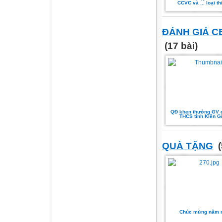
CCVC và ... loại th
ĐÁNH GIÁ C
(17 bài)
QĐ khen thưởng GV d
THCS tỉnh Kiên G
QUÀ TẶNG
(
Chúc mừng năm 