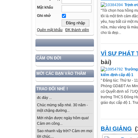
Trịnh ơi
Mật khẩu
"Tôi chọn hoa hồng m
Ghi nhớ
tôi là một tình cảm đặ
yêu, hay bất cứ một 
nữa, màu vàng là màu 
Quên mật khẩu
ĐK thành viên
cho là đẹp...
VÌ SỰ PHÁT
CẢM ƠN ĐỜI
bài)
Trường
MỜI CÁC BẠN VÀO THĂM
kiểm định cấp độ 1
" Đăng lúc: Thứ tư - 1
Phòng GD&ĐT An Minh
TRAO ĐỔI NHÉ !
có Quyết định số 71
trường THCS Đông Hưn
đc đáy ...
giáo dục cấp độ 1. T
Chúc mừng sếp nhé. 30 năm -
một chặng đường...
Mới nhận được ngày hôm qua!
Cảm ơn công...
BÀI GIẢNG
(
Sao nhanh vậy trời? Cảm ơn mọi
lời chúc....