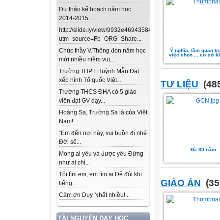
Dự thảo kế hoạch năm học
2014-2015...
http://slide.ly/view/9932e46943584f33502958e77370f162?
utm_source=Fb_ORG_Share...
Chúc thầy V.Thông đón năm học
Ý nghĩa, tầm quan tr
việc chọn ... cơ sở 
mới nhiều niềm vui,...
Trường THPT Huỳnh Mẫn Đạt
xếp hình Tổ quốc Việt...
TƯ LIỆU
(485
Trường THCS ĐHA có 5 giáo
viên đạt GV dạy...
Hoàng Sa, Trường Sa là của Việt
Nam!...
“Em đến nơi này, vui buồn đi nhé
Đời sẽ...
Đã 30 năm
Mong ai yêu và được yêu Đừng
như ai chỉ...
Tôi tìm em, em tìm ai Để đôi khi
GIÁO ÁN
(35
tiếng...
Cảm ơn Duy Nhất nhiều!...
TÀI NGUYÊN DẠY HỌC